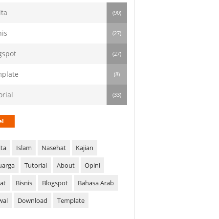
ita
(90)
nis
(27)
gspot
(27)
plate
(8)
orial
(33)
el
ita
Islam
Nasehat
Kajian
uarga
Tutorial
About
Opini
at
Bisnis
Blogspot
Bahasa Arab
wal
Download
Template