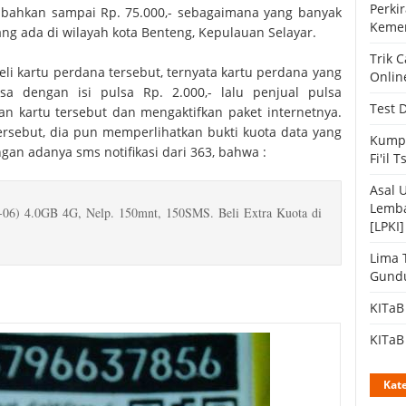
Perki
- bahkan sampai Rp. 75.000,- sebagaimana yang banyak
Keme
ng ada di wilayah kota Benteng, Kepulauan Selayar.
Trik 
li kartu perdana tersebut, ternyata kartu perdana yang
Onlin
a dengan isi pulsa Rp. 2.000,- lalu penjual pulsa
Test 
an kartu tersebut dan mengaktifkan paket internetnya.
ersebut, dia pun memperlihatkan bukti kuota data yang
Kumpu
an adanya sms notifikasi dari 363, bahwa :
Fi'il 
Asal 
Lemba
-06) 4.0GB 4G, Nelp. 150mnt, 150SMS. Beli Extra Kuota di
[LPKI]
Lima 
Gund
KITaB
KITaB 
Kate