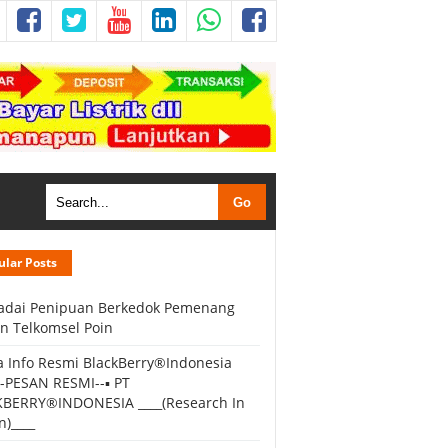
ular Posts
dai Penipuan Berkedok Pemenang
n Telkomsel Poin
a Info Resmi BlackBerry®Indonesia
--PESAN RESMI--▪ PT
BERRY®INDONESIA ____(Research In
n)____