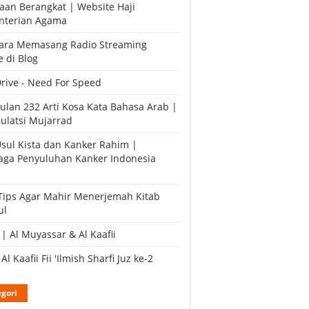
raan Berangkat | Website Haji
nterian Agama
Cara Memasang Radio Streaming
e di Blog
Drive - Need For Speed
lan 232 Arti Kosa Kata Bahasa Arab |
Tsulatsi Mujarrad
Usul Kista dan Kanker Rahim |
ga Penyuluhan Kanker Indonesia
Tips Agar Mahir Menerjemah Kitab
ul
 | Al Muyassar & Al Kaafii
Al Kaafii Fii 'Ilmish Sharfi Juz ke-2
gori