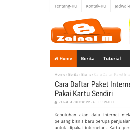
Tentang-Ku
Kontak-Ku
Jadwal
Home
Berita
Tutorial
Home
Berita
Bisnis
Cara Daftar Paket In
›
›
›
Cara Daftar Paket Inter
Pakai Kartu Sendiri
ZAINAL M
-
10:00:00 PM
-
ADD COMMENT
Kebutuhan akan data internet mela
peluang bisnis baru berupa penjuala
untuk dipakai internetan. Kartu pe