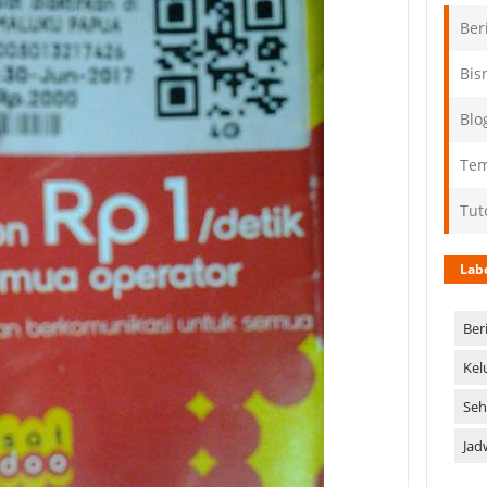
Ber
Bis
Blo
Tem
Tut
Lab
Ber
Kel
Seh
Jad