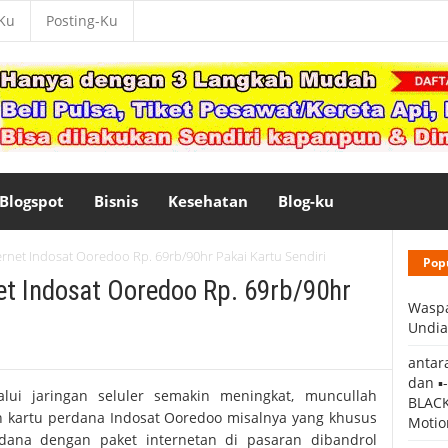
-Ku
Posting-Ku
Blogspot
Bisnis
Kesehatan
Blog-ku
ternet Indosat Ooredoo Rp. 69rb/90hr Pakai Kartu Sendiri
Pop
net Indosat Ooredoo Rp. 69rb/90hr
Waspa
Undia
antar
dan ▪
lui jaringan seluler semakin meningkat, muncullah
BLACK
n kartu perdana Indosat Ooredoo misalnya yang khusus
Motio
rdana dengan paket internetan di pasaran dibandrol