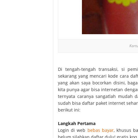
Kart
Di tengah-tengah transaksi, si pe
sekarang yang mencari kode cara daft
yang akan saya bocorkan disini, bag
kita punya agar bisa internetan denga
ternyata caranya sangatlah mudah da
sudah bisa daftar paket internet seha
berikut ini:
Langkah Pertama
Login di web
bebas bayar
, khusus b
belum silahkan daftar dulu! gratis koq