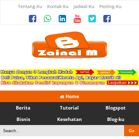
Tentang-Ku
Kontak-Ku
Jadwal-Ku
Posting-Ku
Home
Berita
Tutorial
Blogspot
Bisnis
Kesehatan
Blog-ku