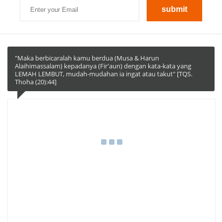
"Maka berbicaralah kamu berdua (Musa & Harun
Alaihimassalam) kepadanya (Fir'aun) dengan kata-kata yang
LEMAH LEMBUT, mudah-mudahan ia ingat atau takut" [TQS.
Thoha (20):44]