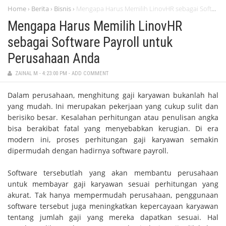
Home
Berita
Bisnis
Mengapa Harus Memilih LinovHR sebagai Software Payroll untuk Perusahaan Anda
›
›
›
Mengapa Harus Memilih LinovHR
sebagai Software Payroll untuk
Perusahaan Anda
ZAINAL M
-
4:23:00 PM
-
ADD COMMENT
Dalam perusahaan, menghitung gaji karyawan bukanlah hal
yang mudah. Ini merupakan pekerjaan yang cukup sulit dan
berisiko besar. Kesalahan perhitungan atau penulisan angka
bisa berakibat fatal yang menyebabkan kerugian. Di era
modern ini, proses perhitungan gaji karyawan semakin
dipermudah dengan hadirnya software payroll.
Software tersebutlah yang akan membantu perusahaan
untuk membayar gaji karyawan sesuai perhitungan yang
akurat. Tak hanya mempermudah perusahaan, penggunaan
software tersebut juga meningkatkan kepercayaan karyawan
tentang jumlah gaji yang mereka dapatkan sesuai. Hal