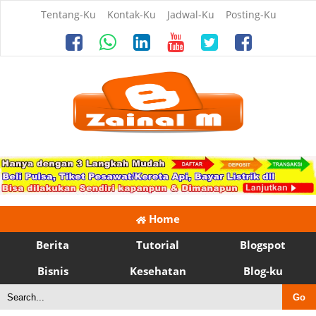
Tentang-Ku
Kontak-Ku
Jadwal-Ku
Posting-Ku
Home
Berita
Tutorial
Blogspot
Bisnis
Kesehatan
Blog-ku