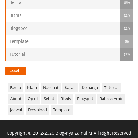
Berita
(90)
Bisnis
(27)
Blogspot
(27)
Template
(8)
Tutorial
(33)
Label
Berita
Islam
Nasehat
Kajian
Keluarga
Tutorial
About
Opini
Sehat
Bisnis
Blogspot
Bahasa Arab
Jadwal
Download
Template
Copyright ©
2012-
2026
Blog-nya Zainal M
All Right Reserved