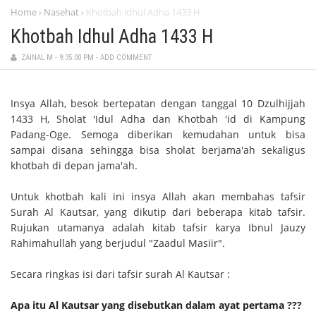
Home
Nasehat
Khotbah Idhul Adha 1433 H
›
›
Khotbah Idhul Adha 1433 H
ZAINAL M
-
9:35:00 PM
-
ADD COMMENT
Insya Allah, besok bertepatan dengan tanggal 10 Dzulhijjah
1433 H, Sholat 'Idul Adha dan Khotbah 'id di Kampung
Padang-Oge. Semoga diberikan kemudahan untuk bisa
sampai disana sehingga bisa sholat berjama'ah sekaligus
khotbah di depan jama'ah.
Untuk khotbah kali ini insya Allah akan membahas tafsir
Surah Al Kautsar, yang dikutip dari beberapa kitab tafsir.
Rujukan utamanya adalah kitab tafsir karya Ibnul Jauzy
Rahimahullah yang berjudul "Zaadul Masiir".
Secara ringkas isi dari tafsir surah Al Kautsar :
Apa itu Al Kautsar yang disebutkan dalam ayat pertama ???