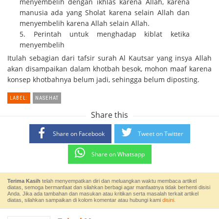
menyembelih dengan ikhlas karena Allah, karena
manusia ada yang Sholat karena selain Allah dan
menyembelih karena Allah selain Allah.
Perintah untuk menghadap kiblat ketika
menyembelih
Itulah sebagian dari tafsir surah Al Kautsar yang insya Allah
akan disampaikan dalam khotbah besok, mohon maaf karena
konsep khotbahnya belum jadi, sehingga belum diposting.
LABEL:
NASEHAT
Share this
Share on Facebook
Tweet on Twitter
Share on Whatsapp
Terima Kasih
telah menyempatkan diri dan meluangkan waktu membaca artikel
diatas, semoga bermanfaat dan silahkan berbagi agar manfaatnya tidak berhenti disisi
Anda. Jika ada tambahan dan masukan atau kritikan serta masalah terkait artikel
diatas, silahkan sampaikan di kolom komentar atau hubungi kami
disini.