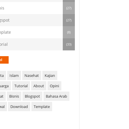
nis
(27)
gspot
(27)
plate
(8)
orial
(33)
el
ita
Islam
Nasehat
Kajian
uarga
Tutorial
About
Opini
at
Bisnis
Blogspot
Bahasa Arab
wal
Download
Template