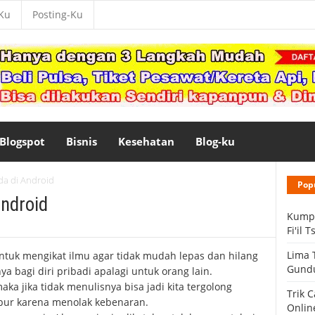
-Ku
Posting-Ku
Blogspot
Bisnis
Kesehatan
Blog-ku
ada di Android
Pop
Android
Kumpu
Fi'il 
Lima 
tuk mengikat ilmu agar tidak mudah lepas dan hilang
Gund
a bagi diri pribadi apalagi untuk orang lain.
aka jika tidak menulisnya bisa jadi kita tergolong
Trik 
bur karena menolak kebenaran.
Onlin