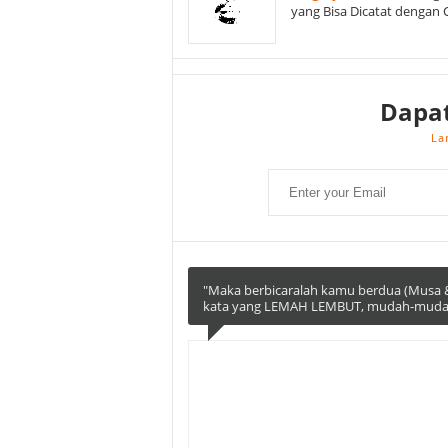
yang Bisa Dicatat dengan 
Dapa
La
"Maka berbicaralah kamu berdua (Musa &
kata yang LEMAH LEMBUT, mudah-mudahan 