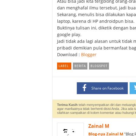
Atau bisa jadi kita tergolong orang-or
dan menghafal ilmu tersebut, jadi buat
Sekarang, menulis bisa dilakukan kap
laptop, karena di HP androidpun bisa.
Buktinya tulisan ini, diketik dengan b
google play.
Jadi tidak ada lagi alasan untuk tida
pribadi demikian pula bermanfaat bag
Download :
Blogger
LABEL:
BERITA
BLOGSPOT
Share on Facebook
Terima Kasih
telah menyempatkan diri dan meluangk
agar manfaatnya tidak berhenti disisi Anda. Jika ada 
silahkan sampaikan di kolom komentar atau hubungi
Zainal M
Blog-nya Zainal M
"Blog 