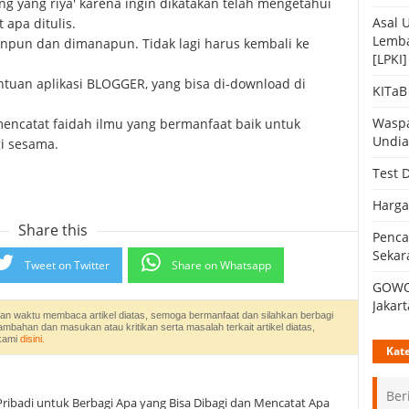
ang yang riya' karena ingin dikatakan telah mengetahui
Asal 
 apa ditulis.
Lemba
anpun dan dimanapun. Tidak lagi harus kembali ke
[LPKI]
antuan aplikasi BLOGGER, yang bisa di-download di
KITaB
Waspa
k mencatat faidah ilmu yang bermanfaat baik untuk
Undia
i sesama.
Test 
Harga
Share this
Penca
Sekar
Tweet on Twitter
Share on Whatsapp
GOWOR
Jakart
an waktu membaca artikel diatas, semoga bermanfaat dan silahkan berbagi
tambahan dan masukan atau kritikan serta masalah terkait artikel diatas,
 kami
disini.
Kate
Ber
Pribadi untuk Berbagi Apa yang Bisa Dibagi dan Mencatat Apa