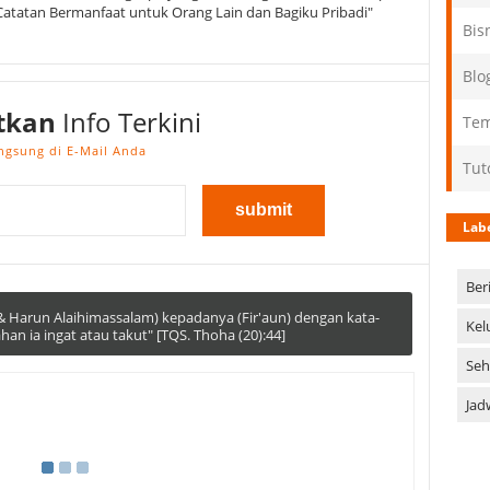
Catatan Bermanfaat untuk Orang Lain dan Bagiku Pribadi"
Bis
Blo
tkan
Info Terkini
Tem
ngsung di E-Mail Anda
Tut
Lab
Ber
 Harun Alaihimassalam) kepadanya (Fir'aun) dengan kata-
Kel
ia ingat atau takut" [TQS. Thoha (20):44]
Seh
Jad