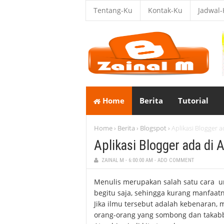
Tentang-Ku
Kontak-Ku
Jadwal
Home
Berita
Tutorial
Home
Berita
Blogspot
Aplikasi Blogger 
›
›
›
Aplikasi Blogger ada di 
ZAINAL M
-
6:00:00 AM
-
ADD COMMENT
Menulis merupakan salah satu cara un
begitu saja, sehingga kurang manfaatny
Jika ilmu tersebut adalah kebenaran, m
orang-orang yang sombong dan takab